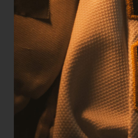
Textilveredelung.
Branding zum
Anziehen.
Deine Kleidung wird zum
Ausdruck deiner Marke. Wir
veredeln Textilien mit
hochwertigem Stick, Sieb-
oder Transferdruck. Das