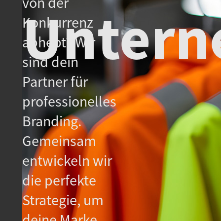
von der
Untern
Konkurrenz
abhebt? Wir
sind dein
Partner für
professionelles
Branding.
Gemeinsam
entwickeln wir
die perfekte
Strategie, um
deine Marke