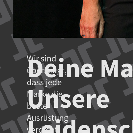
Deine Ma
Wir sind
überzeugt,
dass jede
Unsere
Marke die
beste
Leidensc
Ausrüstung
verdient.