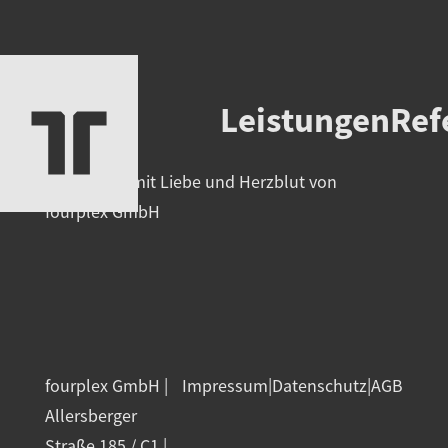
Leistungen
Ref
Umgesetzt mit Liebe und Herzblut von
fourplex GmbH
fourplex GmbH |
Impressum
|
Datenschutz
|
AGB
Allersberger
Straße 185 / C1 |