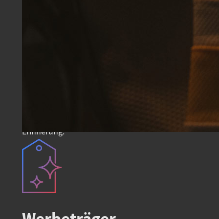
Wir finden und gestalten
einzigartige Produkte, die
deine Fans und Kunden
begeistern. Das können
praktische Gymbags,
stylische Mützen oder coole
Handtücher sein – so bleibt
dein Name positiv in
Erinnerung.
Werbeträger