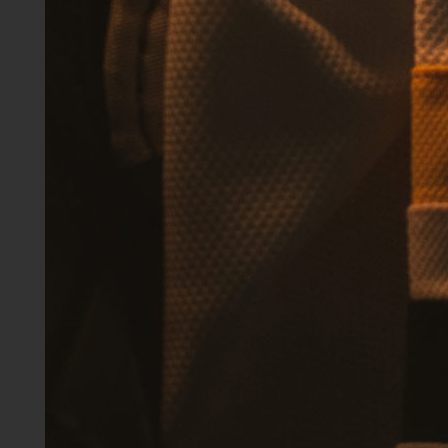
Design wird präzise
umgesetzt, damit T-Shirts
für dein Team oder Hoodies
für deine Kunden einen
bleibenden Eindruck
hinterlassen.
Merchandise.
Produkte, die
begeistern.
Deine Marke wird greifbar.